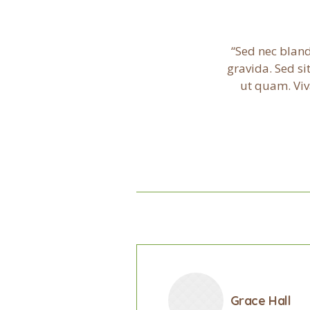
Sed nec bland
gravida. Sed s
ut quam. Viv
Grace Hall