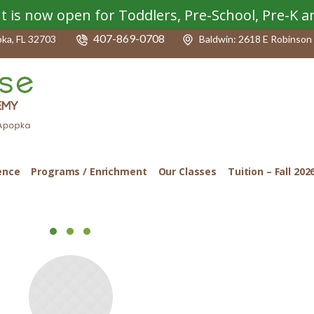
t is now open for Toddlers, Pre-School, Pre-K 
407-869-0708
pka, FL 32703
Baldwin: 2618 E Robinson 
ence
Programs / Enrichment
Our Classes
Tuition – Fall 202